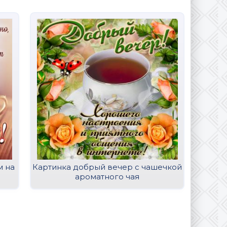
м на
Картинка добрый вечер с чашечкой
Открыт
ароматного чая